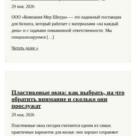
29 мая, 2026
ООО «Компания Мир Шнура» — это надежный поставщик
для бизнеса, который работает с материалами «на каждый
день» и с задачами повышенной ответственности. Мы
специализируемся […]
Компания
Читать далее »
«Мир
Шнура»:
оптовые
поставки
канатов,
шнуров,
Пластиковые окна: как выбрать, на что
фалов
обратить внимание и сколько они
и
прослужат
металлических
тросов
29 мая, 2026
с
Пластиковые окна сегодня считаются одним из самых
2010
практичных вариантов для жилья: они хорошо сохраняют
года