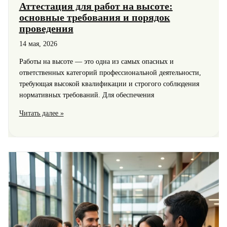
Аттестация для работ на высоте:
путь
основные требования и порядок
к
проведения
будущему
14 мая, 2026
Работы на высоте — это одна из самых опасных и
ответственных категорий профессиональной деятельности,
требующая высокой квалификации и строгого соблюдения
нормативных требований. Для обеспечения
Аттестация
Читать далее »
для
работ
на
высоте:
основные
требования
и
порядок
проведения