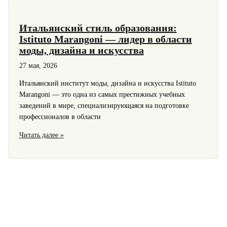
эффективному
управлению
Итальянский стиль образования:
и
Istituto Marangoni — лидер в области
устойчивому
моды, дизайна и искусства
развитию
27 мая, 2026
Итальянский институт моды, дизайна и искусства Istituto
Marangoni — это одна из самых престижных учебных
заведений в мире, специализирующаяся на подготовке
профессионалов в области
Итальянский
Читать далее »
стиль
образования:
Istituto
Marangoni
—
лидер
в
области