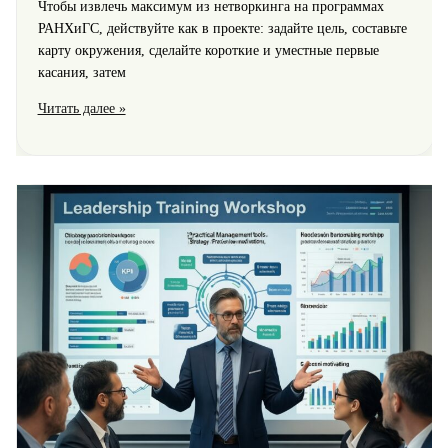
Чтобы извлечь максимум из нетворкинга на программах
РАНХиГС, действуйте как в проекте: задайте цель, составьте
карту окружения, сделайте короткие и уместные первые
касания, затем
Нетворкинг
Читать далее »
на
программах
РАНХиГС:
как
извлечь
максимум
из
окружения
и
контактов