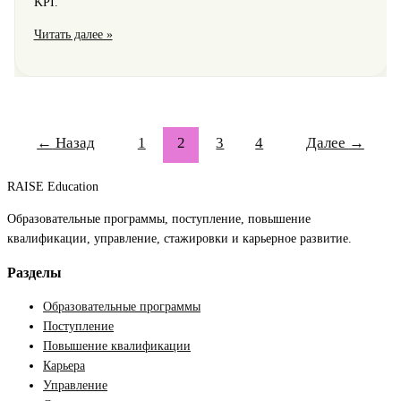
KPI.
Навыки
Читать далее »
руководителя
и
управленческие
инструменты
в
←
Назад
1
2
3
4
Далее
→
программах
РАНХиГС
RAISE Education
для
эффективного
Образовательные программы, поступление, повышение
управления
квалификации, управление, стажировки и карьерное развитие.
Разделы
Образовательные программы
Поступление
Повышение квалификации
Карьера
Управление