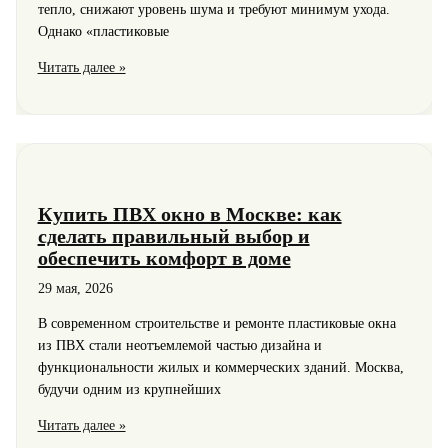
тепло, снижают уровень шума и требуют минимум ухода.
Однако «пластиковые
Пластиковые
Читать далее »
окна:
как
выбрать,
на
что
обратить
Купить ПВХ окно в Москве: как
внимание
сделать правильный выбор и
и
обеспечить комфорт в доме
сколько
они
29 мая, 2026
прослужат
В современном строительстве и ремонте пластиковые окна
из ПВХ стали неотъемлемой частью дизайна и
функциональности жилых и коммерческих зданий. Москва,
будучи одним из крупнейших
Купить
Читать далее »
ПВХ