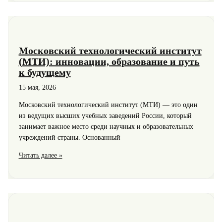
к
будущему
технологичным
навыкам
Московский технологический институт
(МТИ): инновации, образование и путь
к будущему
15 мая, 2026
Московский технологический институт (МТИ) — это один
из ведущих высших учебных заведений России, который
занимает важное место среди научных и образовательных
учреждений страны. Основанный
Московский
Читать далее »
технологический
институт
(МТИ):
инновации,
образование
и