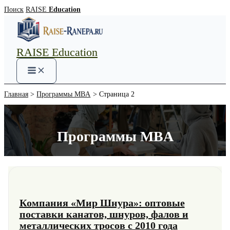
Перейти
Поиск
RAISE
Education
к
содержимому
RAISE Education
Main
Menu
Главная
Программы MBA
Страница 2
Программы MBA
Компания «Мир Шнура»: оптовые
поставки канатов, шнуров, фалов и
металлических тросов с 2010 года