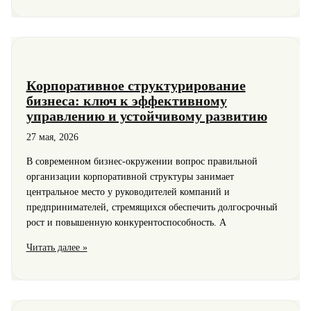
окно
в
Москве:
как
сделать
Корпоративное структурирование
правильный
бизнеса: ключ к эффективному
выбор
управлению и устойчивому развитию
и
обеспечить
27 мая, 2026
комфорт
В современном бизнес-окружении вопрос правильной
в
организации корпоративной структуры занимает
доме
центральное место у руководителей компаний и
предпринимателей, стремящихся обеспечить долгосрочный
рост и повышенную конкурентоспособность. А
Корпоративное
Читать далее »
структурирование
бизнеса:
ключ
к