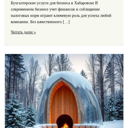
Бухгалтерские услуги для бизнеса в Хабаровске В
современном бизнесе учет финансов и соблюдение
налоговых норм играют ключевую роль для успеха любой
компании. Без качественного […]
Бухгалтерское
Читать далее »
обслуживание
для
малого
бизнеса
в
Хабаровске