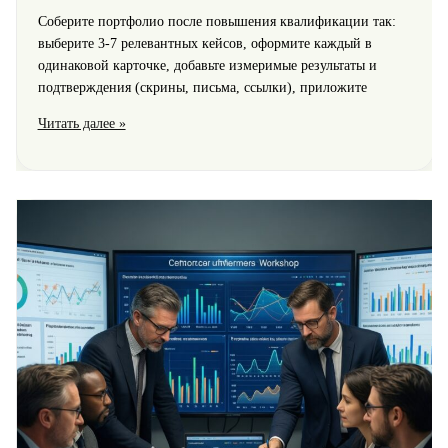
Соберите портфолио после повышения квалификации так:
выберите 3-7 релевантных кейсов, оформите каждый в
одинаковой карточке, добавьте измеримые результаты и
подтверждения (скрины, письма, ссылки), приложите
Как
Читать далее »
собрать
портфолио
проектов
и
достижений
после
повышения
квалификации