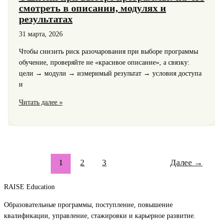
смотреть в описании, модулях и
результатах
31 марта, 2026
Чтобы снизить риск разочарования при выборе программы
обучение, проверяйте не «красивое описание», а связку:
цели → модули → измеримый результат → условия доступа
и
Ошибки
Читать далее »
при
выборе
программы:
на
что
1
2
3
Далее
→
смотреть
в
RAISE Education
описании,
модулях
Образовательные программы, поступление, повышение
и
квалификации, управление, стажировки и карьерное развитие.
результатах