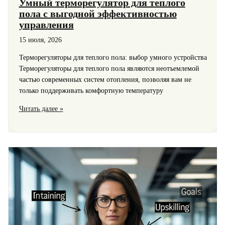
Умный терморегулятор для теплого
пола с выгодной эффективностью
управления
15 июля, 2026
Терморегуляторы для теплого пола: выбор умного устройства
Терморегуляторы для теплого пола являются неотъемлемой
частью современных систем отопления, позволяя вам не
только поддерживать комфортную температуру
Умный
Читать далее »
терморегулятор
для
теплого
пола
с
выгодной
эффективностью
управления