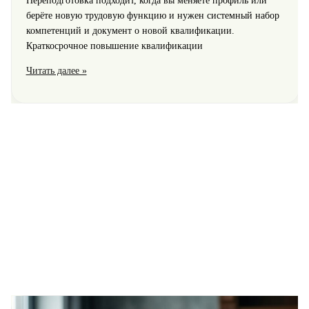
Переподготовка подходит, когда вы меняете профиль или
берёте новую трудовую функцию и нужен системный набор
компетенций и документ о новой квалификации.
Краткосрочное повышение квалификации
Переподготовка
Читать далее »
или
краткосрочное
повышение
квалификации:
кому
подходит
и
примеры