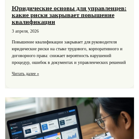
Юридические основы для управленцев:
какие риски закрывает повышение
квалификации
3 апреля, 2026
Повышение квалификации закрывает для руководителя
юридические риски на стыке трудового, корпоративного и
договорного права: снижает вероятность нарушений
процедур, ошибок в документах и управленческих решений
Юридические
Читать далее »
основы
для
управленцев:
какие
риски
закрывает
повышение
квалификации