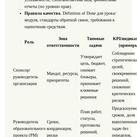
отчеты (по уровню прав).
Правила качества.
Definition of Done для урока/
модуля, стандарты обратной связи, требования к
оценочным средствам.
Зона
Типовые
KPI/индика
Роль
ответственности
задачи
(пример
Соблюдение
Утверждает
стратегическ
цель, бюджет,
целей,
Спонсор/
снимает
Мандат, ресурсы,
своевременно
руководитель
блокеры,
приоритеты
решений,
организации
принимает
снижение
ключевые
критических
решения
рисков
Предсказуемо
План работ,
сроков, доля
статусы,
Руководитель
Сроки,
выполненны
протоколы
образовательного
координация,
задач без
решений,
проекта (PM)
риски
переделок,