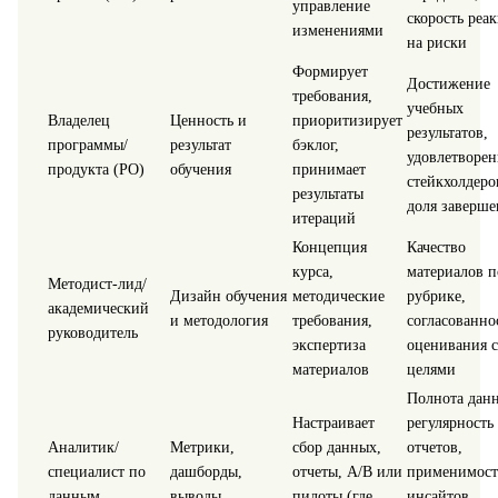
управление
скорость реа
изменениями
на риски
Формирует
Достижение
требования,
учебных
Владелец
Ценность и
приоритизирует
результатов,
программы/
результат
бэклог,
удовлетворен
продукта (PO)
обучения
принимает
стейкхолдеро
результаты
доля заверше
итераций
Концепция
Качество
курса,
материалов п
Методист-лид/
Дизайн обучения
методические
рубрике,
академический
и методология
требования,
согласованно
руководитель
экспертиза
оценивания с
материалов
целями
Полнота дан
Настраивает
регулярность
Аналитик/
Метрики,
сбор данных,
отчетов,
специалист по
дашборды,
отчеты, A/B или
применимост
данным
выводы
пилоты (где
инсайтов