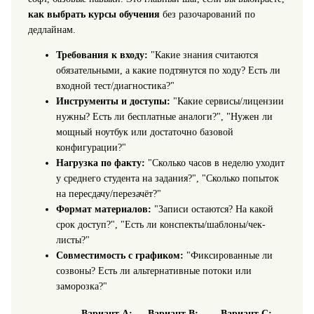
как выбрать курсы обучения
без разочарований по
дедлайнам.
Требования к входу:
"Какие знания считаются
обязательными, а какие подтянутся по ходу? Есть ли
входной тест/диагностика?"
Инструменты и доступы:
"Какие сервисы/лицензии
нужны? Есть ли бесплатные аналоги?", "Нужен ли
мощный ноутбук или достаточно базовой
конфигурации?"
Нагрузка по факту:
"Сколько часов в неделю уходит
у среднего студента на задания?", "Сколько попыток
на пересдачу/перезачёт?"
Формат материалов:
"Записи остаются? На какой
срок доступ?", "Есть ли конспекты/шаблоны/чек-
листы?"
Совместимость с графиком:
"Фиксированные ли
созвоны? Есть ли альтернативные потоки или
заморозка?"
Вариант А:
Вариант B:
Вариант C: