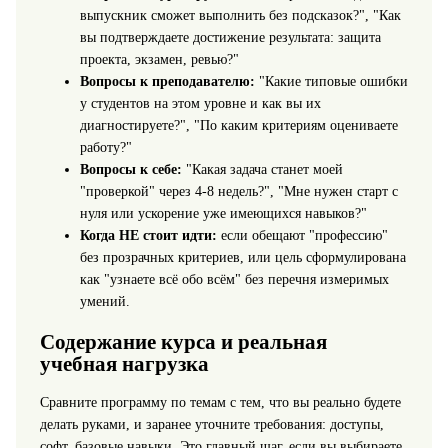
выпускник сможет выполнить без подсказок?", "Как
вы подтверждаете достижение результата: защита
проекта, экзамен, ревью?"
Вопросы к преподавателю:
"Какие типовые ошибки
у студентов на этом уровне и как вы их
диагностируете?", "По каким критериям оцениваете
работу?"
Вопросы к себе:
"Какая задача станет моей
"проверкой" через 4-8 недель?", "Мне нужен старт с
нуля или ускорение уже имеющихся навыков?"
Когда НЕ стоит идти:
если обещают "профессию"
без прозрачных критериев, или цель сформулирована
как "узнаете всё обо всём" без перечня измеримых
умений.
Содержание курса и реальная
учебная нагрузка
Сравните программу по темам с тем, что вы реально будете
делать руками, и заранее уточните требования: доступы,
софт, базовые навыки. Это главный шаг, если вы выбираете,