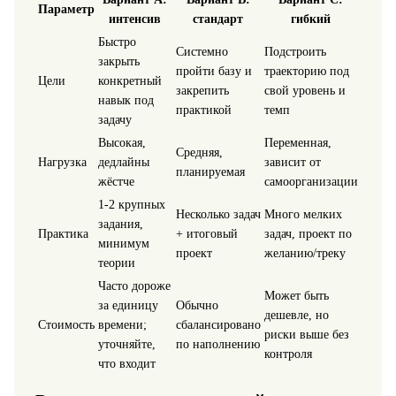
Параметр
интенсив
стандарт
гибкий
Быстро
Системно
Подстроить
закрыть
пройти базу и
траекторию под
Цели
конкретный
закрепить
свой уровень и
навык под
практикой
темп
задачу
Высокая,
Переменная,
Средняя,
Нагрузка
дедлайны
зависит от
планируемая
жёстче
самоорганизации
1-2 крупных
Несколько задач
Много мелких
задания,
Практика
+ итоговый
задач, проект по
минимум
проект
желанию/треку
теории
Часто дороже
Может быть
за единицу
Обычно
дешевле, но
Стоимость
времени;
сбалансировано
риски выше без
уточняйте,
по наполнению
контроля
что входит