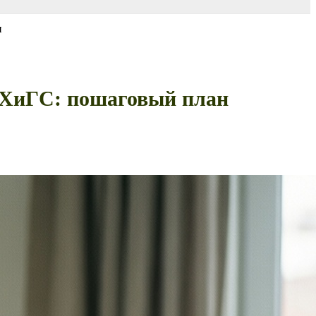
н
АНХиГС: пошаговый план