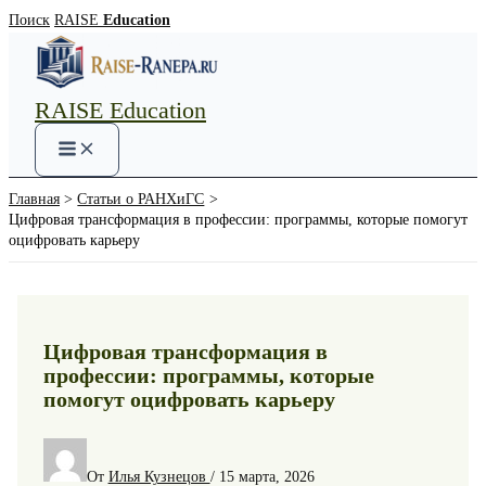
Перейти
Поиск
RAISE
Education
к
содержимому
RAISE Education
Main
Menu
Главная
Статьи о РАНХиГС
Цифровая трансформация в профессии: программы, которые помогут
оцифровать карьеру
Цифровая трансформация в
профессии: программы, которые
помогут оцифровать карьеру
От
Илья Кузнецов
/
15 марта, 2026