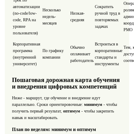
Трек по
Опер
автоматизации
Сократить
Несколько
ролям
(no-code/low-
Низкая-
ручной труд в
недель-
админ
code, RPA на
средняя
повторяемых
месяцев
коорд
уровне
задачах
PMO
пользователя)
Корпоративная
Встроиться в
Обычно
Тем, 
программа
По графику
корпоративные
оплачивает
досту
(внутренний
компании
стандарты и
работодатель
соотв
университет)
инструменты
Пошаговая дорожная карта обучения
и внедрения цифровых компетенций
Ниже - маршрут, где обучение и внедрение идут
параллельно. Сроки ориентировочные:
минимум
- чтобы
получить первый результат,
оптимум
- чтобы закрепить
навык и масштабировать.
План по неделям: минимум и оптимум