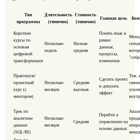
Тип
Длительность
Стоимость
Главная цель
Ком
программы
(типично)
(типично)
Короткие
Понять язык и
Мене
курсы по
рамки:
Несколько
Низкая-
специ
основам
данные,
недель
средняя
кото
цифровой
процессы,
"собр
трансформации
изменения
Практикум/
Тем, 
Сделать проект
проектный
Несколько
Средняя-
смени
и доказать
курс (с
месяцев
высокая
усил
эффект
ментором)
внут
Трек по
Анал
Перейти к
аналитике
Несколько
прода
Средняя
управлению на
данных
месяцев
опер
основе данных
(SQL/BI)
мене