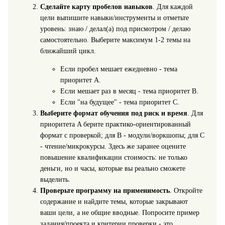
Сделайте карту пробелов навыков
. Для каждой
цели выпишите навыки/инструменты и отметьте
уровень: знаю / делал(а) под присмотром / делаю
самостоятельно. Выберите максимум 1-2 темы на
ближайший цикл.
Если пробел мешает ежедневно - тема
приоритет A.
Если мешает раз в месяц - тема приоритет B.
Если "на будущее" - тема приоритет C.
Выберите формат обучения под риск и время
. Для
приоритета A берите практико-ориентированный
формат с проверкой; для B - модули/воркшопы; для C
- чтение/микрокурсы. Здесь же заранее оцените
повышение квалификации стоимость: не только
деньги, но и часы, которые вы реально сможете
выделить.
Проверьте программу на применимость
. Откройте
содержание и найдите темы, которые закрывают
ваши цели, а не общие вводные. Попросите пример
задания/проекта и критерии проверки - это