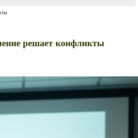
икты
учение решает конфликты