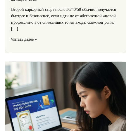
Второй карьерный старт после 30/40/50 обычно получается
быстрее и безопаснее, если идти не от абстрактной «новой
профессии», а от ближайших точек входа: смежной роли,
[…]
Второй
Читать далее »
карьерный
старт
после
30,
40
и
50:
программы
для
смены
карьерной
траектории