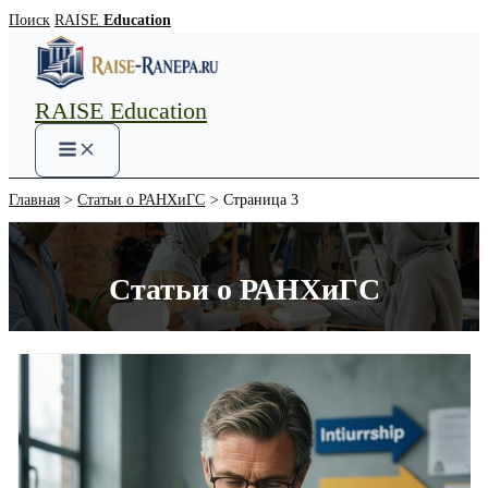
Перейти
Поиск
RAISE
Education
к
содержимому
RAISE Education
Main
Menu
Главная
Статьи о РАНХиГС
Страница 3
Статьи о РАНХиГС