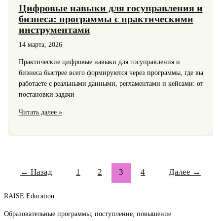
Цифровые навыки для госуправления и
бизнеса: программы с практическими
инструментами
14 марта, 2026
Практические цифровые навыки для госуправления и
бизнеса быстрее всего формируются через программы, где вы
работаете с реальными данными, регламентами и кейсами: от
постановки задачи
Цифровые
Читать далее »
навыки
для
госуправления
и
бизнеса:
←
Назад
1
2
3
4
Далее
→
программы
с
RAISE Education
практическими
инструментами
Образовательные программы, поступление, повышение