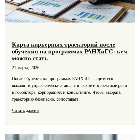
Карта карьерных траекторий после
обучения на программах РАНХиГС: кем
можно стать
21 марта, 2026
После обучения на программах РАНХиГС чаще всего
выходят в управленческие, аналитические и проектные роли
в госсекторе, корпорациях и консалтинге. Чтобы выбрать
траекторию безопасно, сопоставьте
Карта
Читать далее »
карьерных
траекторий
после
обучения