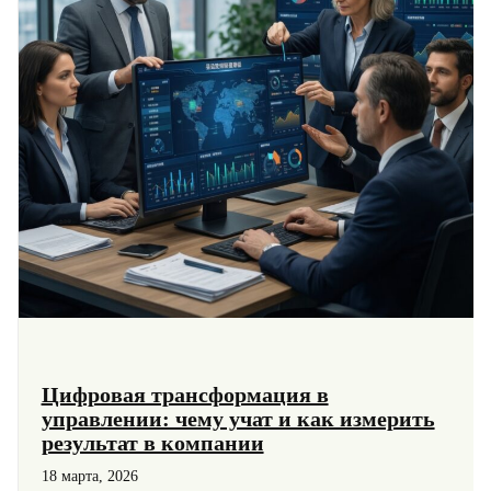
на
карьерный
рост
и
зарплату
Цифровая трансформация в
управлении: чему учат и как измерить
результат в компании
18 марта, 2026