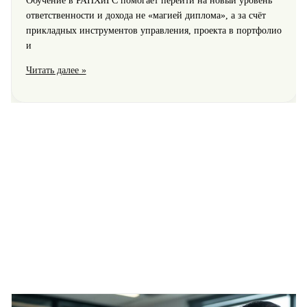
Обучение в РАНХиГС помогает перейти на новый уровень
ответственности и дохода не «магией диплома», а за счёт
прикладных инструментов управления, проекта в портфолио
и
Истории
Читать далее »
выпускников
РАНХиГС:
как
обучение
помогло
перейти
на
новый
уровень
дохода
и
ответственности