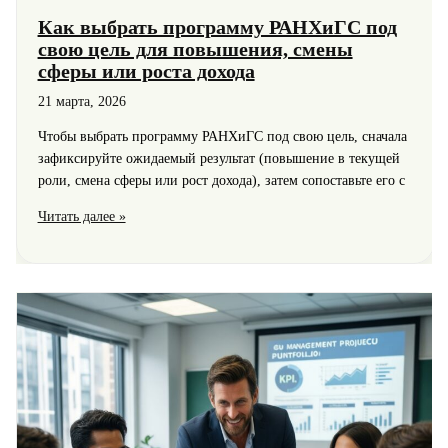
Как выбрать программу РАНХиГС под
свою цель для повышения, смены
сферы или роста дохода
21 марта, 2026
Чтобы выбрать программу РАНХиГС под свою цель, сначала
зафиксируйте ожидаемый результат (повышение в текущей
роли, смена сферы или рост дохода), затем сопоставьте его с
Как
Читать далее »
выбрать
программу
РАНХиГС
под
свою
цель
для
повышения,
смены
сферы