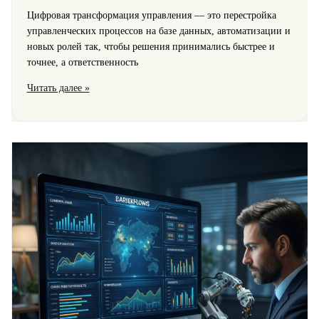
Цифровая трансформация управления — это перестройка
управленческих процессов на базе данных, автоматизации и
новых ролей так, чтобы решения принимались быстрее и
точнее, а ответственность
Цифровая
Читать далее »
трансформация
в
управлении:
чему
учат
и
как
измерить
результат
в
компании