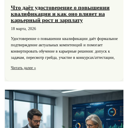
Что даёт удостоверение о повышении
квалификации и как оно влияет на
карьерный рост и зарплату
18 марта, 2026
Удостоверение о повышении квалификации даёт формальное
подтверждение актуальных компетенций и помогает
конвертировать обучение в карьерные решения: допуск к
задачам, пересмотр грейда, участие в конкурсах/аттестации,
Что
Читать далее »
даёт
удостоверение
о
повышении
квалификации
и
как
оно
влияет