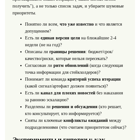
получить"), а не только список задач, и убираете шумовые
приоритеты.
Понятно ли всем,
что уже известно
и что является
допущением?
Есть ли
единая версия цели
на ближайшие 2-4
недели (не на год)?
Описаны ли
границы решения
: бюджет/срок/
качество/риски, которые нельзя пересекать?
Согласован ли
ритм обновлений
(когда следующая
точка информации для стейкхолдеров)?
Понимает ли команда
критерий успеха итерации
(какой сигнал/артефакт должен появиться)?
Есть ли
канал для плохих новостей
без наказания
за раннюю эскалацию?
Разделены ли
решения и обсуждения
(кто решает,
кто консультирует, кто информируется)?
Сняты ли ключевые
конфликты ожиданий
между
подразделениями (что считаем приоритетом сейчас)?
Эксперименты и гипотезы: как