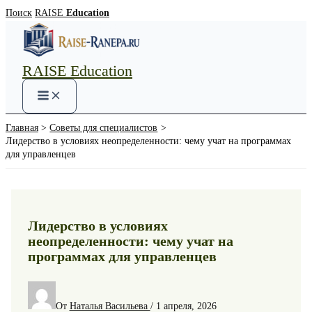
Перейти
Поиск
RAISE
Education
к
содержимому
RAISE Education
Main
Menu
Главная
Советы для специалистов
Лидерство в условиях неопределенности: чему учат на программах
для управленцев
Лидерство в условиях
неопределенности: чему учат на
программах для управленцев
От
Наталья Васильева
/
1 апреля, 2026