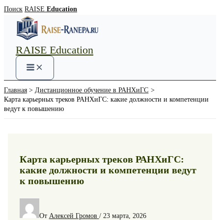
Перейти
Поиск
RAISE
Education
к
содержимому
RAISE Education
Main
Menu
Главная
Дистанционное обучение в РАНХиГС
Карта карьерных треков РАНХиГС: какие должности и компетенции
ведут к повышению
Карта карьерных треков РАНХиГС:
какие должности и компетенции ведут
к повышению
От
Алексей Громов
/
23 марта, 2026