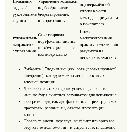
Начальник
Управление командой,
подтверждённой
отдела /
подбор/развитие,
управляемости
руководитель
бюджетирование,
команды и результата
группы
приоритизация
в показателях
После
Стратегирование,
Руководитель
масштабирования
портфель инициатив,
направления
практик и удержания
межфункциональное
/ управления
результата на
взаимодействие
нескольких участках
Выберите 1 "поднимающую" роль (проект/процесс/
внедрение), которую можно легально взять в
текущей позиции.
Договоритесь о критериях успеха заранее: что
именно будет считаться результатом для повышения.
Соберите портфель артефактов: план, реестр рисков,
протоколы, регламенты, отчёты, презентации
защиты.
Проверьте риски: перегруз, конфликт приоритетов,
отсутствие полномочий - и закройте их письменно