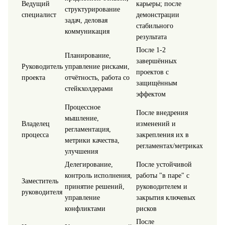
Ведущий
карьеры; после
структурирование
специалист
демонстрации
задач, деловая
стабильного
коммуникация
результата
После 1-2
Планирование,
завершённых
Руководитель
управление рисками,
проектов с
проекта
отчётность, работа со
защищённым
стейкхолдерами
эффектом
Процессное
После внедрения
мышление,
Владелец
изменений и
регламентация,
процесса
закрепления их в
метрики качества,
регламентах/метриках
улучшения
Делегирование,
После устойчивой
контроль исполнения,
работы "в паре" с
Заместитель
принятие решений,
руководителем и
руководителя
управление
закрытия ключевых
конфликтами
рисков
После