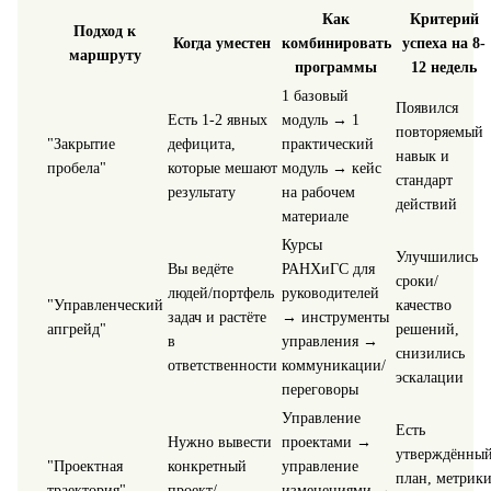
Как
Критерий
Подход к
Когда уместен
комбинировать
успеха на 8-
маршруту
программы
12 недель
1 базовый
Появился
Есть 1-2 явных
модуль → 1
повторяемый
"Закрытие
дефицита,
практический
навык и
пробела"
которые мешают
модуль → кейс
стандарт
результату
на рабочем
действий
материале
Курсы
Улучшились
Вы ведёте
РАНХиГС для
сроки/
людей/портфель
руководителей
"Управленческий
качество
задач и растёте
→ инструменты
апгрейд"
решений,
в
управления →
снизились
ответственности
коммуникации/
эскалации
переговоры
Управление
Есть
Нужно вывести
проектами →
утверждённы
"Проектная
конкретный
управление
план, метрик
траектория"
проект/
изменениями →