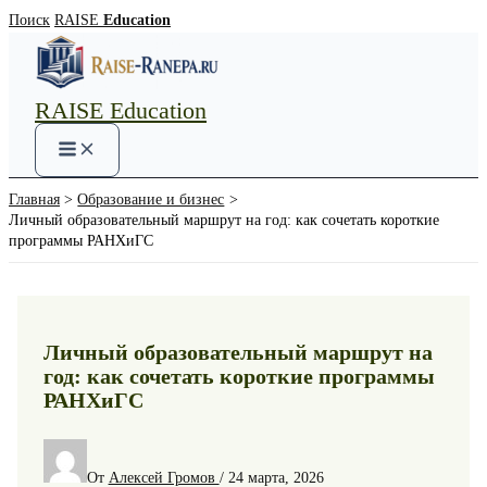
Перейти
Поиск
RAISE
Education
к
содержимому
RAISE Education
Main
Menu
Главная
Образование и бизнес
Личный образовательный маршрут на год: как сочетать короткие
программы РАНХиГС
Личный образовательный маршрут на
год: как сочетать короткие программы
РАНХиГС
От
Алексей Громов
/
24 марта, 2026