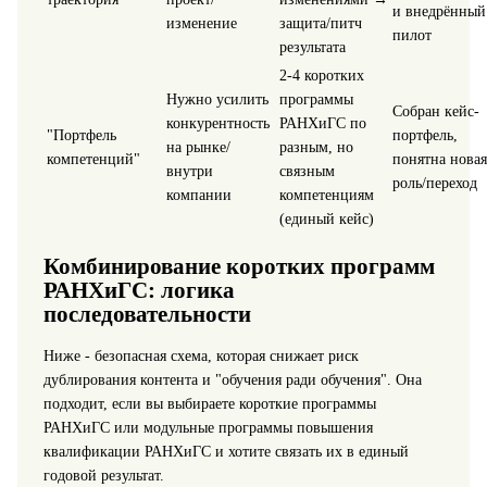
и внедрённый
изменение
защита/питч
пилот
результата
2-4 коротких
Нужно усилить
программы
Собран кейс-
конкурентность
РАНХиГС по
"Портфель
портфель,
на рынке/
разным, но
компетенций"
понятна новая
внутри
связным
роль/переход
компании
компетенциям
(единый кейс)
Комбинирование коротких программ
РАНХиГС: логика
последовательности
Ниже - безопасная схема, которая снижает риск
дублирования контента и "обучения ради обучения". Она
подходит, если вы выбираете короткие программы
РАНХиГС или модульные программы повышения
квалификации РАНХиГС и хотите связать их в единый
годовой результат.