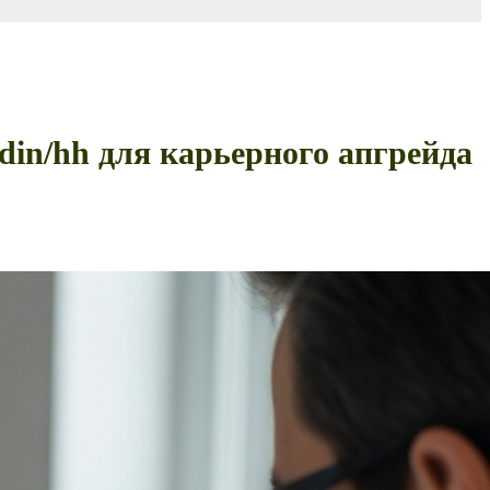
din/hh для карьерного апгрейда